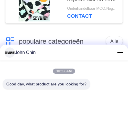
Onderhandelbaar MOQ:Negotiable
CONTACT
populaire categorieën
Alle
John Chin
Gerecycleerde
Gerecycleerde Nylon
Swimwear-Stof
Stof
10:52 AM
Good day, what product are you looking for?
gerecycled polyester
Gerecycleerde Lycra-
weefsel
Stof
eco
Reprevestof
vriendschappelijke
swimwear stof