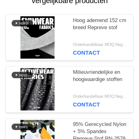
vergelijkbare producten
PRIVACY
Hoog ademend 152 cm
breed Repreve stof
POLICY
Onderhandelbaar MOQ:Negotiable
CONTACT
Milieuvriendelijke en
hoogwaardige stoffen
Onderhandelbaar MOQ:Negotiable
CONTACT
95% Gerecycled Nylon
+ 5% Spandex
Repreve Stof RN-2579