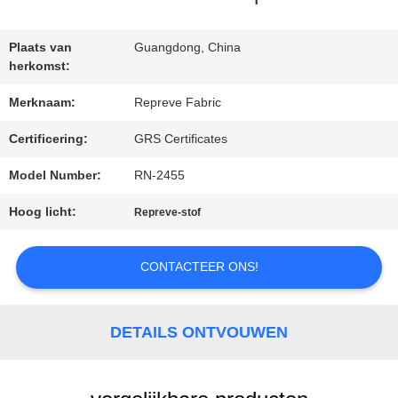
FABRIEKSREIS
Plaats van
Guangdong, China
herkomst:
KWALITEITSCONTROLE
Merknaam:
Repreve Fabric
Certificering:
GRS Certificates
CONTACTEER
Model Number:
RN-2455
ONS
Hoog licht:
Repreve-stof
NIEUWS
CONTACTEER ONS!
GEVALLEN
DETAILS ONTVOUWEN
SITEMAP