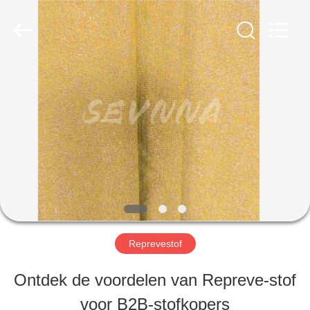
-
2026
SEVNNA
TEXTILE.
All
Rights
HUIS
Reserved.
PRODUCTEN
VR-
SHOW
Reprevestof
ONGEVEER
Ontdek de voordelen van Repreve-stof
ONS
voor B2B-stofkopers