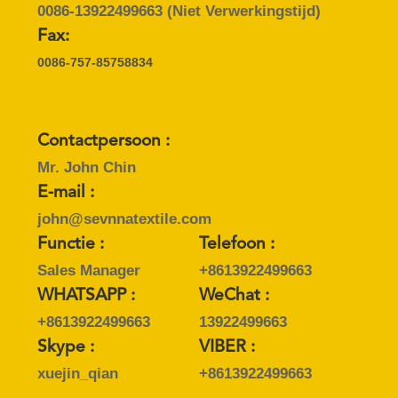
0086-13922499663
(Niet Verwerkingstijd)
Fax:
0086-757-85758834
Contactpersoon :
Mr. John Chin
E-mail :
john@sevnnatextile.com
Functie :
Telefoon :
Sales Manager
+8613922499663
WHATSAPP :
WeChat :
+8613922499663
13922499663
Skype :
VIBER :
xuejin_qian
+8613922499663