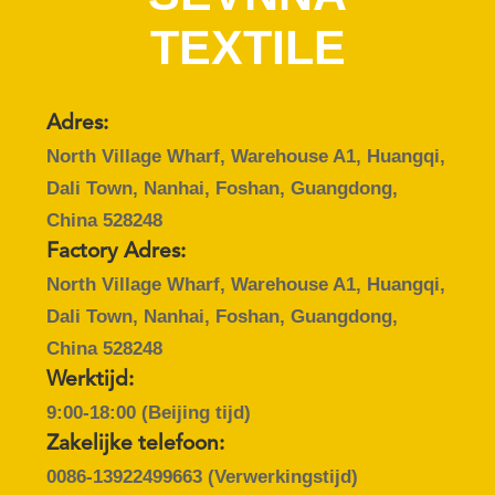
TEXTILE
KWALITEITSCONTROLE
CONTACTEER
Adres:
ONS
North Village Wharf, Warehouse A1, Huangqi,
Dali Town, Nanhai, Foshan, Guangdong,
NIEUWS
China 528248
Factory Adres:
GEVALLEN
North Village Wharf, Warehouse A1, Huangqi,
Dali Town, Nanhai, Foshan, Guangdong,
China 528248
SITEMAP
Werktijd:
9:00-18:00 (Beijing tijd)
PRIVACY
Zakelijke telefoon:
POLICY
0086-13922499663
(Verwerkingstijd)