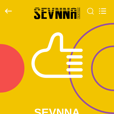
2026
SEVNNA
TEXTILE.
All
Rights
Reserved.
HUIS
PRODUCTEN
VR-
SHOW
ONGEVEER
ONS
FABRIEKSREIS
SEVNNA