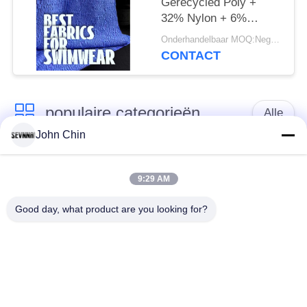
Gerecycled Poly +
32% Nylon + 6%
Spandex Gerecyclede
Onderhandelbaar MOQ:Negotiable
Zwemkledingstof RT-
CONTACT
4646
populaire categorieën
Alle
John Chin
Gerecycleerde
Gerecycleerde Nylon
Swimwear-Stof
Stof
9:29 AM
Good day, what product are you looking for?
gerecycled polyester
Gerecycleerde Lycra-
weefsel
Stof
eco
Reprevestof
vriendschappelijke
swimwear stof