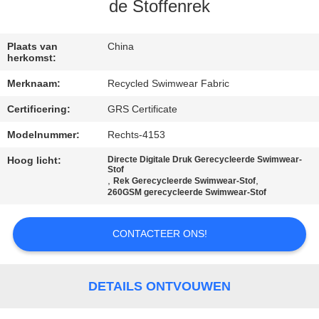
de Stoffenrek
KWALITEITSCONTROLE
Plaats van
China
herkomst:
CONTACTEER
Merknaam:
Recycled Swimwear Fabric
ONS
Certificering:
GRS Certificate
NIEUWS
Modelnummer:
Rechts-4153
Hoog licht:
Directe Digitale Druk Gerecycleerde Swimwear-
Stof
GEVALLEN
,
,
Rek Gerecycleerde Swimwear-Stof
260GSM gerecycleerde Swimwear-Stof
SITEMAP
CONTACTEER ONS!
PRIVACY
DETAILS ONTVOUWEN
POLICY