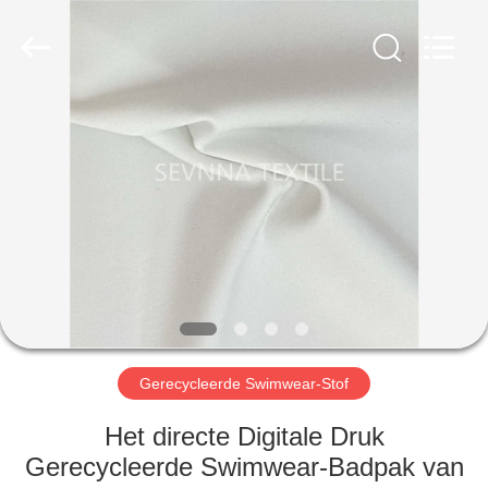
2026
SEVNNA
TEXTILE.
All
Rights
Reserved.
HUIS
PRODUCTEN
VR-
SHOW
ONGEVEER
ONS
Gerecycleerde Swimwear-Stof
Het directe Digitale Druk
FABRIEKSREIS
Gerecycleerde Swimwear-Badpak van