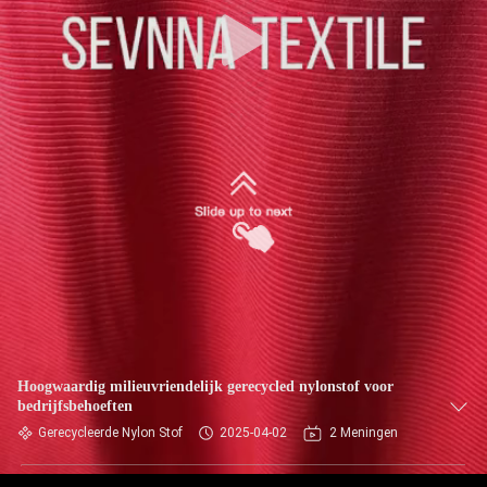
KWALITEITSCONTROLE
CONTACTEER
ONS
NIEUWS
GEVALLEN
SITEMAP
Hoogwaardig milieuvriendelijk gerecycled nylonstof voor
bedrijfsbehoeften
PRIVACY
Gerecycleerde Nylon Stof
2025-04-02
2 Meningen
POLICY