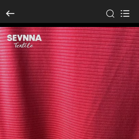
2026
SEVNNA
TEXTILE.
All
Rights
Reserved.
HUIS
PRODUCTEN
VR-
SHOW
ONGEVEER
ONS
FABRIEKSREIS