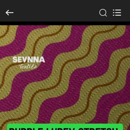
2026
SEVNNA
TEXTILE.
All
Rights
Reserved.
HUIS
PRODUCTEN
VR-
SHOW
ONGEVEER
ONS
FABRIEKSREIS