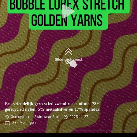
KWALITEITSCONTROLE
CONTACTEER
ONS
NIEUWS
GEVALLEN
SITEMAP
Eco-vriendelijk gerecycled zwembroekstof met 78%
gerecycled nylon, 5% metaalsilver en 17% spandex
PRIVACY
Gerecycleerde Swimwear-Stof
2025-11-27
284 Meningen
POLICY