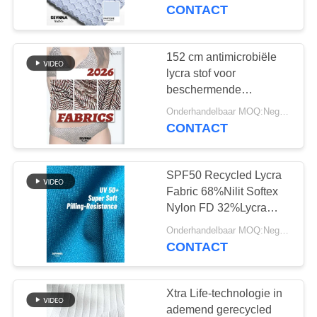
CONTACT
KWALITEITSCONTROLE
152 cm antimicrobiële
117
CONTACTEER
lycra stof voor
gerecycled
ONS
beschermende
onderkleding
polyester weefsel
Onderhandelbaar MOQ:Negotiable
CONTACT
NIEUWS
SPF50 Recycled Lycra
GEVALLEN
Fabric 68%Nilit Softex
Nylon FD 32%Lycra
72
SITEMAP
materiaal voor
Onderhandelbaar MOQ:Negotiable
Gerecycleerde
milieuvriendelijke
CONTACT
fitnesskleding
Lycra-Stof
PRIVACY
POLICY
Xtra Life-technologie in
ademend gerecycled