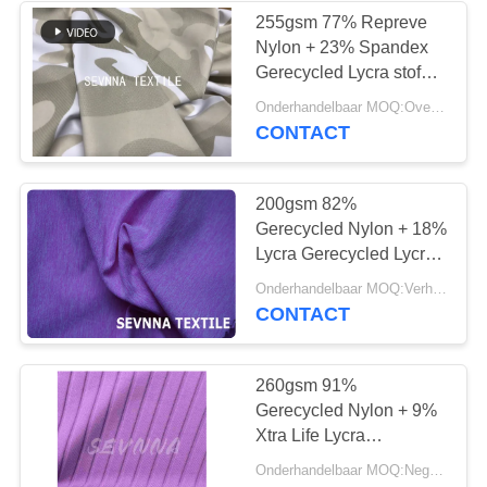
255gsm 77% Repreve
Nylon + 23% Spandex
170
Gerecycled Lycra stof
Activewear breit
voor 4-WAY STRETCH
Onderhandelbaar MOQ:Overeen te komen
CONTACT
Stof
200gsm 82%
Gerecycled Nylon + 18%
Lycra Gerecycled Lycra
stof voor vierwegstretch
164
Onderhandelbaar MOQ:Verhandelbaar
CONTACT
de stof van de
yogaslijtage
260gsm 91%
Gerecycled Nylon + 9%
Xtra Life Lycra
Gerecycled Lycra Stof
Onderhandelbaar MOQ:Negotiable
KN526