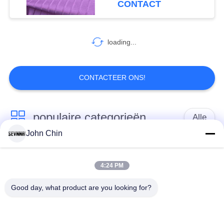
CONTACT
74
loading...
Het dubbel breit Stof
CONTACTEER ONS!
populaire categorieën
Alle
106
John Chin
De Stof van de
Gerecycleerde
Gerecycleerde Nylon
sportbustehouder
Swimwear-Stof
Stof
4:24 PM
Good day, what product are you looking for?
gerecycled polyester
Gerecycleerde Lycra-
weefsel
Stof