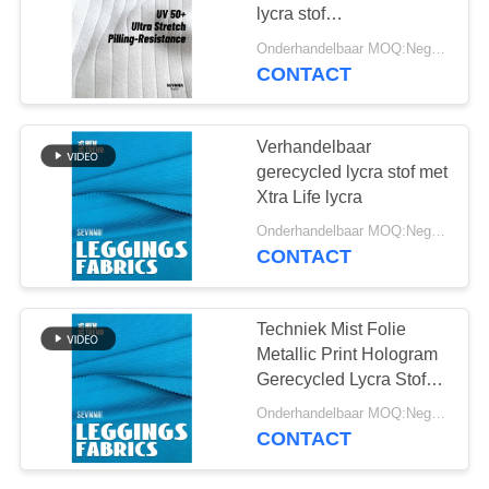
lycra stof
milieuvriendelijk en
Onderhandelbaar MOQ:Negotiable
duurzaam
CONTACT
64
Reprevestof
Verhandelbaar
gerecycled lycra stof met
Xtra Life lycra
Onderhandelbaar MOQ:Negotiable
CONTACT
105
Techniek Mist Folie
eco
Metallic Print Hologram
Gerecycled Lycra Stof
vriendschappelijke
Bespreekbare Stretch
Onderhandelbaar MOQ:Negotiable
Stof Perfect voor
swimwear stof
CONTACT
Sportkleding en
Modekleding