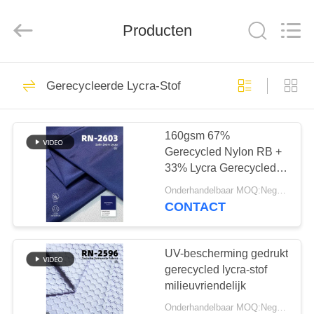
2026
SEVNNA
TEXTILE.
Producten
All
Rights
Reserved.
HUIS
313
Gerecycleerde Lycra-Stof
Gerecycleerde
PRODUCTEN
Swimwear-Stof
160gsm 67%
Gerecycled Nylon RB +
VR-
33% Lycra Gerecycled
SHOW
Lycra Stof RN-2603
Onderhandelbaar MOQ:Negotiable
CONTACT
150
ONGEVEER
Gerecycleerde
ONS
UV-bescherming gedrukt
gerecycled lycra-stof
Nylon Stof
milieuvriendelijk
FABRIEKSREIS
Onderhandelbaar MOQ:Negotiable