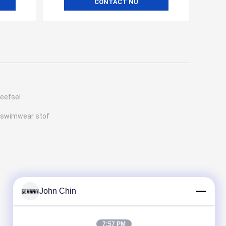
CONTACT NU
weefsel
e swimwear stof
John Chin
7:57 PM