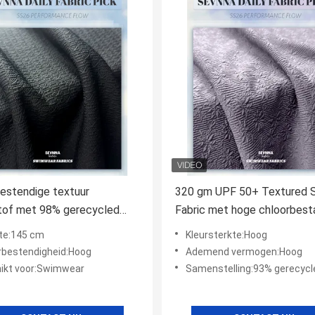
estendige textuur
320 gm UPF 50+ Textured 
of met 98% gerecycled
Fabric met hoge chloorbest
ter en UPF 50+ bescherming
voor duurzame zwembroeke
te:145 cm
Kleursterkte:Hoog
rbestendigheid:Hoog
Ademend vermogen:Hoog
ikt voor:Swimwear
Samenstelling:93% gerecycled polyester +