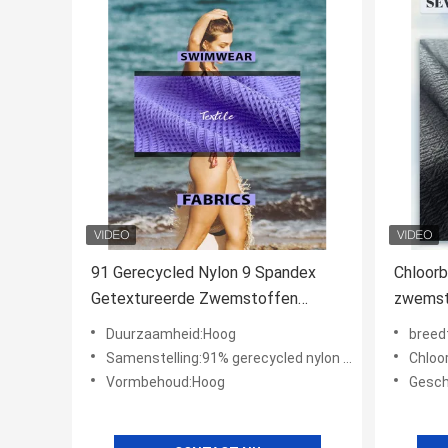
91 Gerecycled Nylon 9 Spandex
Chloorb
Getextureerde Zwemstoffen
zwemst
Alternatieven Bieden Hoge
polyes
Duurzaamheid:Hoog
breed
Vormvastheid Geschikt voor
Samenstelling:91% gerecycled nylon + 9% spandex
Chloo
Comfortabele Duurzame
Vormbehoud:Hoog
Gesch
Zwemkleding