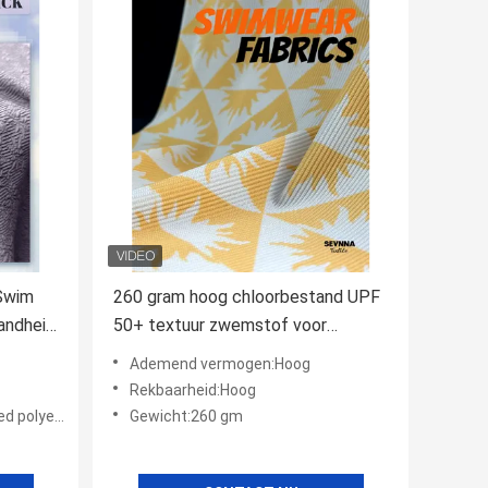
Swim
260 gram hoog chloorbestand UPF
andheid
50+ textuur zwemstof voor
n
duurzame zwembroek
Ademend vermogen:Hoog
Rekbaarheid:Hoog
 7% spandex
Gewicht:260 gm