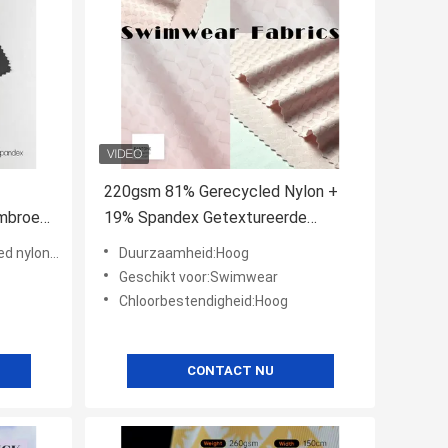
220gsm 81% Gerecycled Nylon +
mbroek
19% Spandex Getextureerde
Zwemstof voor Zwemkleding
9% SPANDEX
Duurzaamheid:Hoog
Geschikt voor:Swimwear
Chloorbestendigheid:Hoog
CONTACT NU