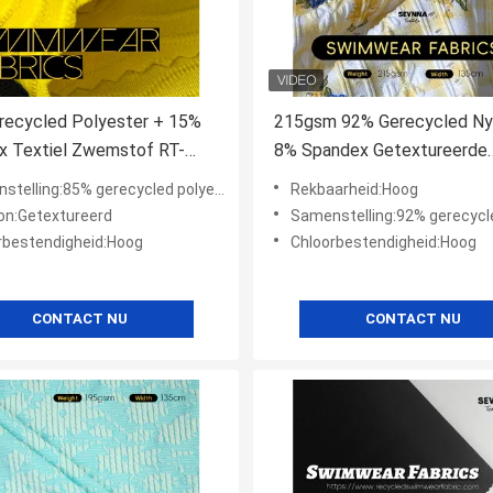
recycled Polyester + 15%
215gsm 92% Gerecycled Ny
x Textiel Zwemstof RT-
8% Spandex Getextureerde
Zwemstof RN-2419
lling:85% gerecycled polyester + 15% spandex
Rekbaarheid:Hoog
on:Getextureerd
Samenstelling:92% gerecycled nylon +
rbestendigheid:Hoog
Chloorbestendigheid:Hoog
CONTACT NU
CONTACT NU