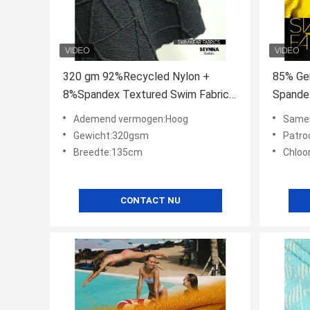
320 gm 92%Recycled Nylon +
85% Ge
8%Spandex Textured Swim Fabric
Spande
RN-2401
4574
Ademend vermogen:Hoog
Samenste
Gewicht:320gsm
Patro
Breedte:135cm
Chloo
CONTACT NU