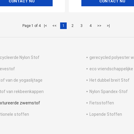
CONTACT NU
CONTACT NU
Page 1 of 4
|<
<<
1
2
3
4
>>
>|
cycleerde Nylon Stof
gerecycled polyester 
evestof
eco vriendschappelijk
tof van de yogaslijtage
Het dubbel breit Stof
tof van rekbeenkappen
Nylon Spandex-Stof
xtureerde zwemstof
Fietsstoffen
tionele stoffen
Lopende Stoffen