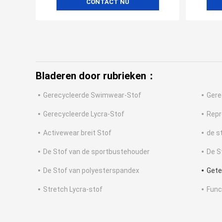
CONTACT NU
Bladeren door rubrieken：
Gerecycleerde Swimwear-Stof
Gere
Gerecycleerde Lycra-Stof
Repr
Activewear breit Stof
de s
De Stof van de sportbustehouder
De S
De Stof van polyesterspandex
Gete
Stretch Lycra-stof
Func