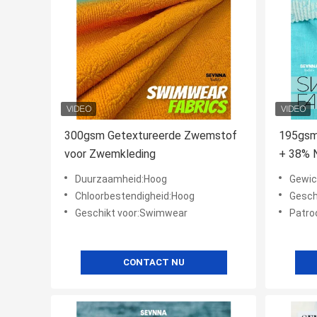
300gsm Getextureerde Zwemstof
195gsm
voor Zwemkleding
+ 38% 
Getext
Duurzaamheid:Hoog
Gewic
Zwemkl
Chloorbestendigheid:Hoog
Gesch
Geschikt voor:Swimwear
Patro
CONTACT NU