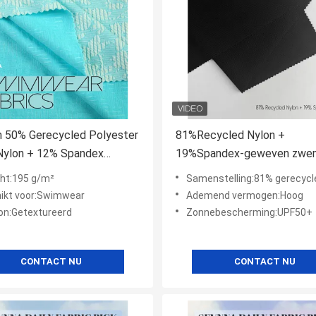
 50% Gerecycled Polyester
81%Recycled Nylon +
Nylon + 12% Spandex
19%Spandex-geweven zwe
ureerde Zwemstof voor
voor zwembroeken
ht:195 g/m²
Samenstelling:81% gerecycled nylon+1
eding
ikt voor:Swimwear
Ademend vermogen:Hoog
on:Getextureerd
Zonnebescherming:UPF50+
CONTACT NU
CONTACT NU