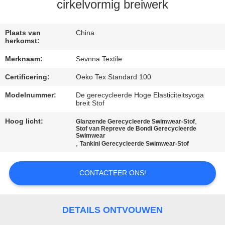
cirkelvormig breiwerk
KWALITEITSCONTROLE
Plaats van
China
herkomst:
CONTACTEER
Merknaam:
Sevnna Textile
ONS
Certificering:
Oeko Tex Standard 100
NIEUWS
Modelnummer:
De gerecycleerde Hoge Elasticiteitsyoga
breit Stof
Hoog licht:
,
Glanzende Gerecycleerde Swimwear-Stof
GEVALLEN
Stof van Repreve de Bondi Gerecycleerde
Swimwear
,
Tankini Gerecycleerde Swimwear-Stof
SITEMAP
CONTACTEER ONS!
PRIVACY
POLICY
DETAILS ONTVOUWEN