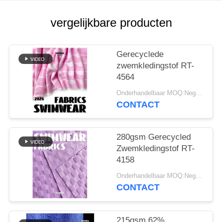
vergelijkbare producten
Gerecyclede
zwemkledingstof RT-
4564
Onderhandelbaar MOQ:Negotiable
CONTACT
280gsm Gerecycled
Zwemkledingstof RT-
4158
Onderhandelbaar MOQ:Negotiable
CONTACT
215gsm 62%