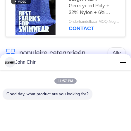
Gerecycled Poly +
32% Nylon + 6%
Spandex Gerecyclede
Onderhandelbaar MOQ:Negotiable
Zwemkledingstof RT-
CONTACT
4646
populaire categorieën
Alle
John Chin
Gerecycleerde
Gerecycleerde Nylon
Swimwear-Stof
Stof
11:57 PM
Good day, what product are you looking for?
gerecycled polyester
Gerecycleerde Lycra-
weefsel
Stof
eco
Reprevestof
vriendschappelijke