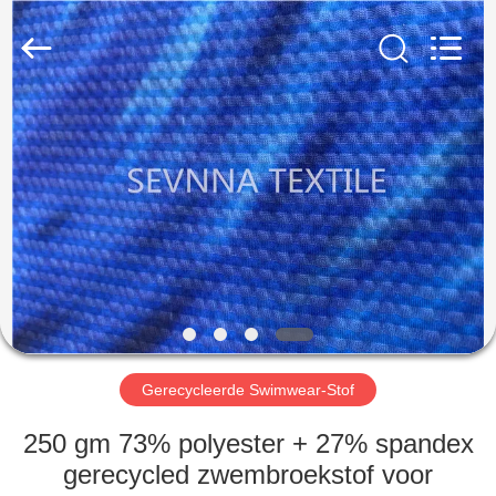
2026
SEVNNA
TEXTILE.
All
Rights
Reserved.
HUIS
PRODUCTEN
VR-
SHOW
ONGEVEER
ONS
Gerecycleerde Swimwear-Stof
250 gm 73% polyester + 27% spandex
FABRIEKSREIS
gerecycled zwembroekstof voor