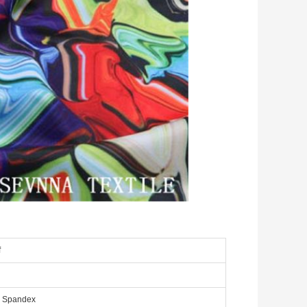
f
% Spandex