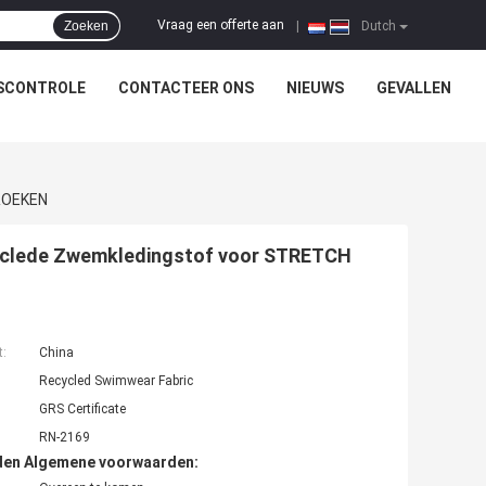
Vraag een offerte aan
Zoeken
|
Dutch
SCONTROLE
CONTACTEER ONS
NIEUWS
GEVALLEN
ROEKEN
yclede Zwemkledingstof voor STRETCH
t:
China
Recycled Swimwear Fabric
GRS Certificate
RN-2169
den Algemene voorwaarden: