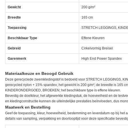
Gewicht
200 g/m²
Breedte
165 cm
Toepassing
STRETCH LEGGINGS, KIN
Beschikbaar Type
Effene Kleuren
Gebreid
Cirkelvormig Breisel
Garenmerk
High End Power Spandex
Materiaalkeuze en Beoogd Gebruik
Deze gerecyclede zwemkledingstof is bedoeld voor STRETCH LEGGINGS, 
gerecycled nylon + 15% spandex; het gewicht is 200 g/m²; de breedte is 165
KINDERONDERGOED, BROEKEN; het beschikbare type is effene kleuren.
Bevestig de doelkleur, het afgewerkte kledingstuk, de hoeveelheid en de testver
en kledingconstructie kunnen de uiteindelijke prestaties beïnvloeden, dus mo
Maatwerk en Bestelling
Geef de toepassing, kleur, hoeveelheid, bestemming en leverdatum op bij het 
details van sampling, verpakking en doorlooptijd voor deze specificatie bevesti