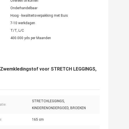
Overeen te komen
Onderhandelbaar
Hoog - kwaliteitsverpakking met Buis
7-10 werkdagen
T/T, L/C
400.000 yds per Maanden
e Zwemkledingstof voor STRETCH LEGGINGS,
STRETCHLEGGINGS,
atie:
KINDERENONDERGOED, BROEKEN
e:
165 cm