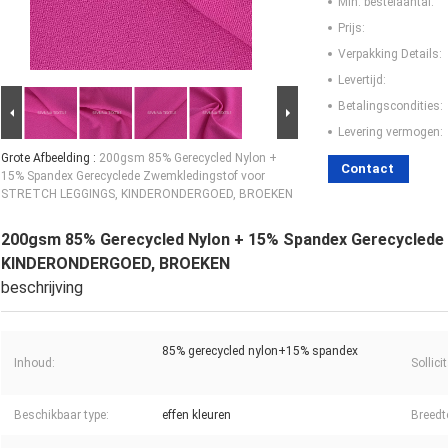
Min. bestelaantal:
Prijs:
Verpakking Details:
Levertijd:
Betalingscondities:
Levering vermogen:
Grote Afbeelding :
200gsm 85% Gerecycled Nylon +
Contact
15% Spandex Gerecyclede Zwemkledingstof voor
STRETCH LEGGINGS, KINDERONDERGOED, BROEKEN
200gsm 85% Gerecycled Nylon + 15% Spandex Gerecycled
KINDERONDERGOED, BROEKEN
beschrijving
85% gerecycled nylon+15% spandex
Inhoud:
Sollicit
Beschikbaar type:
effen kleuren
Breedt