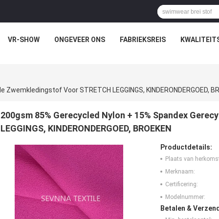
VR-SHOW
ONGEVEER ONS
FABRIEKSREIS
KWALITEIT
ede Zwemkledingstof Voor STRETCH LEGGINGS, KINDERONDERGOED, B
200gsm 85% Gerecycled Nylon + 15% Spandex Gerec
LEGGINGS, KINDERONDERGOED, BROEKEN
Productdetails:
Plaats van herkoms
Merknaam:
Certificering:
Modelnummer:
Betalen & Verzen