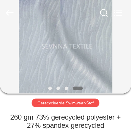
2026
SEVNNA
TEXTILE.
All
Rights
Reserved.
HUIS
PRODUCTEN
VR-
SHOW
ONGEVEER
ONS
Gerecycleerde Swimwear-Stof
260 gm 73% gerecycled polyester +
FABRIEKSREIS
27% spandex gerecycled