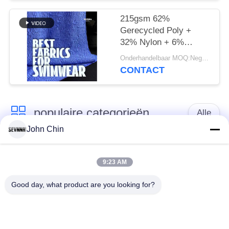
215gsm 62%
Gerecycled Poly +
32% Nylon + 6%
Spandex Gerecyclede
Onderhandelbaar MOQ:Negotiable
Zwemkledingstof RT-
CONTACT
4646
populaire categorieën
Alle
John Chin
Gerecycleerde
Gerecycleerde Nylon
Swimwear-Stof
Stof
9:23 AM
Good day, what product are you looking for?
gerecycled polyester
Gerecycleerde Lycra-
weefsel
Stof