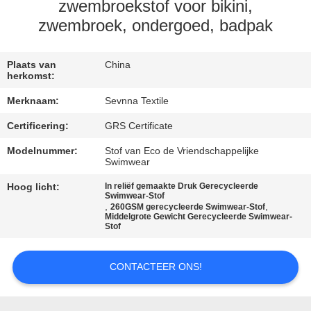
zwembroekstof voor bikini,
KWALITEITSCONTROLE
zwembroek, ondergoed, badpak
CONTACTEER
Plaats van
China
herkomst:
ONS
Merknaam:
Sevnna Textile
Certificering:
GRS Certificate
NIEUWS
Modelnummer:
Stof van Eco de Vriendschappelijke
Swimwear
GEVALLEN
Hoog licht:
In reliëf gemaakte Druk Gerecycleerde
Swimwear-Stof
,
,
260GSM gerecycleerde Swimwear-Stof
Middelgrote Gewicht Gerecycleerde Swimwear-
SITEMAP
Stof
PRIVACY
CONTACTEER ONS!
POLICY