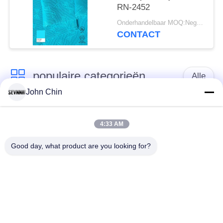
RN-2452
Onderhandelbaar MOQ:Negotiable
CONTACT
populaire categorieën
Alle
John Chin
Gerecycleerde
Gerecycleerde Nylon
Swimwear-Stof
Stof
4:33 AM
Good day, what product are you looking for?
gerecycled polyester
Gerecycleerde Lycra-
weefsel
Stof
eco
Reprevestof
vriendschappelijke
swimwear stof