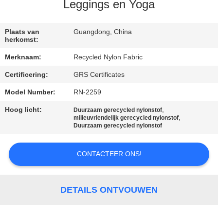
Leggings en Yoga
KWALITEITSCONTROLE
Plaats van
Guangdong, China
herkomst:
CONTACTEER
Merknaam:
Recycled Nylon Fabric
ONS
Certificering:
GRS Certificates
NIEUWS
Model Number:
RN-2259
Hoog licht:
,
Duurzaam gerecycled nylonstof
,
milieuvriendelijk gerecycled nylonstof
GEVALLEN
Duurzaam gerecycled nylonstof
SITEMAP
CONTACTEER ONS!
PRIVACY
DETAILS ONTVOUWEN
POLICY