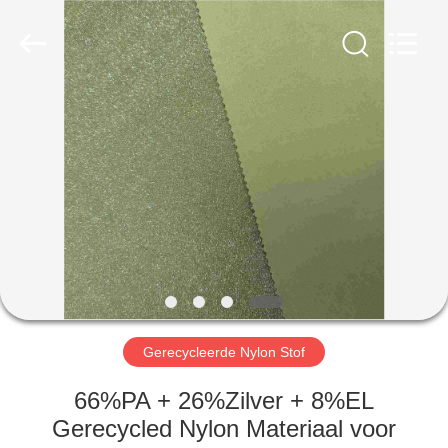
2026
SEVNNA
TEXTILE.
All
Rights
Reserved.
HUIS
PRODUCTEN
VR-
SHOW
ONGEVEER
ONS
Gerecycleerde Nylon Stof
66%PA + 26%Zilver + 8%EL
FABRIEKSREIS
Gerecycled Nylon Materiaal voor