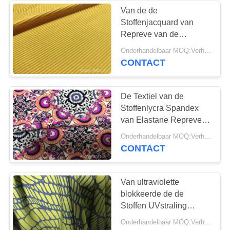
Van de de
Stoffenjacquard van
Repreve van de
Swimweartextiel
Onderhandelbaar MOQ:Verhandelbaar
Geweven Breiende 2
CONTACT
Manierrek
De Textiel van de
Stoffenlycra Spandex
van Elastane Repreve
van de Dwrrek voor
Onderhandelbaar MOQ:Verhandelbaar
Gymwear-Verduistering
CONTACT
Dancewear
Van ultraviolette
blokkeerde de de
Stoffen UVstraling
Beschermingsrepreve
Onderhandelbaar MOQ:Verhandelbaar
Super Comfortabel