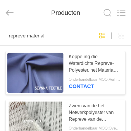
2026
SEVNNA
TEXTILE.
Producten
All
Rights
Reserved.
HUIS
repreve material
PRODUCTEN
Koppeling die
Waterdichte Repreve-
VR-
Polyester, het Materiaal
SHOW
van de Tintenrepreve
Onderhandelbaar MOQ:Verhandelbaar
van de Rekpastelkleur
CONTACT
breit
ONGEVEER
ONS
Zwem van de het
Netwerkpolyester van
Repreve van de
FABRIEKSREIS
Toevluchtkleding de
Onderhandelbaar MOQ:Overeen te komen