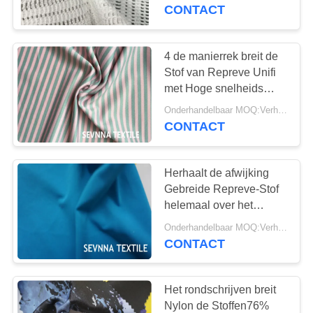
Witte PFP 145CM
CONTACT
Breedte van Elastane
KWALITEITSCONTROLE
4 de manierrek breit de
CONTACTEER
Stof van Repreve Unifi
ONS
met Hoge snelheids
Digitale Druk
Onderhandelbaar MOQ:Verhandelbaar
CONTACT
NIEUWS
Herhaalt de afwijking
GEVALLEN
Gebreide Repreve-Stof
helemaal over het
SITEMAP
Beheer en Moisturing
Onderhandelbaar MOQ:Verhandelbaar
van Patronenwicking
CONTACT
PRIVACY
POLICY
Het rondschrijven breit
Nylon de Stoffen76%