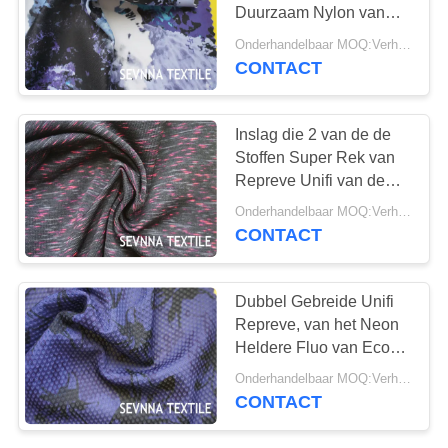
Duurzaam Nylon van
Repreve met 24%
Onderhandelbaar MOQ:Verhandelbaar
Spandex
CONTACT
Inslag die 2 van de de
Stoffen Super Rek van
Repreve Unifi van de
Manierrek Beenkappen
Onderhandelbaar MOQ:Verhandelbaar
van de de Sport Witte
CONTACT
Yoga breit
Dubbel Gebreide Unifi
Repreve, van het Neon
Heldere Fluo van Eco
Vriendschappelijke van
Onderhandelbaar MOQ:Verhandelbaar
de Kleurenrepreve de
CONTACT
Vezelstof