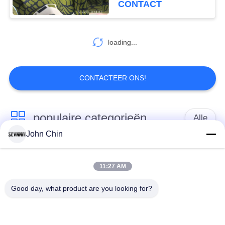
CONTACT
loading...
CONTACTEER ONS!
populaire categorieën
Alle
John Chin
Gerecycleerde
Gerecycleerde Nylon
Swimwear-Stof
Stof
11:27 AM
Good day, what product are you looking for?
gerecycled polyester
Gerecycleerde Lycra-
weefsel
Stof