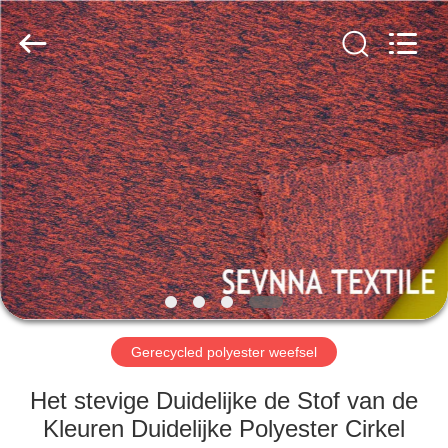
2026
SEVNNA
TEXTILE.
All
Rights
Reserved.
HUIS
PRODUCTEN
VR-
SHOW
ONGEVEER
ONS
Gerecycled polyester weefsel
Het stevige Duidelijke de Stof van de
FABRIEKSREIS
Kleuren Duidelijke Polyester Cirkel