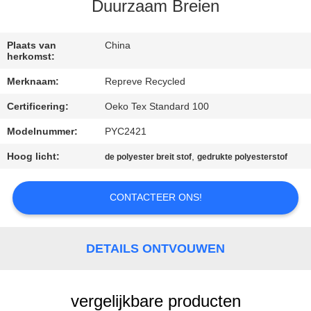
Duurzaam Breien
KWALITEITSCONTROLE
Plaats van
China
herkomst:
CONTACTEER
Merknaam:
Repreve Recycled
ONS
Certificering:
Oeko Tex Standard 100
NIEUWS
Modelnummer:
PYC2421
Hoog licht:
,
de polyester breit stof
gedrukte polyesterstof
GEVALLEN
CONTACTEER ONS!
SITEMAP
DETAILS ONTVOUWEN
PRIVACY
POLICY
vergelijkbare producten