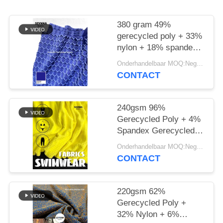
380 gram 49%
gerecycled poly + 33%
nylon + 18% spandex
gerecycled
Onderhandelbaar MOQ:Negotiable
polyesterstof voor
CONTACT
cirkelvormig breiwerk
240gsm 96%
Gerecycled Poly + 4%
Spandex Gerecycled
Polyester Weefsel voor
Onderhandelbaar MOQ:Negotiable
Gebreide Cirkel
CONTACT
220gsm 62%
Gerecycled Poly +
32% Nylon + 6%