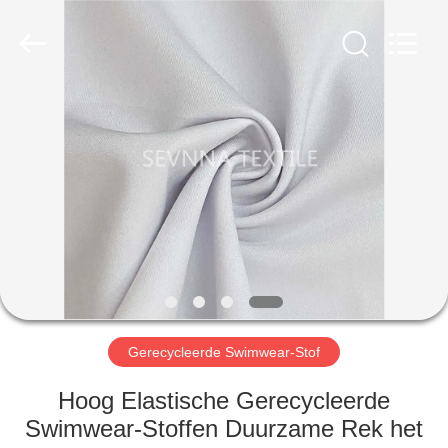
2026
SEVNNA
TEXTILE.
All
Rights
Reserved.
HUIS
PRODUCTEN
VR-
SHOW
ONGEVEER
ONS
Gerecycleerde Swimwear-Stof
Hoog Elastische Gerecycleerde
FABRIEKSREIS
Swimwear-Stoffen Duurzame Rek het