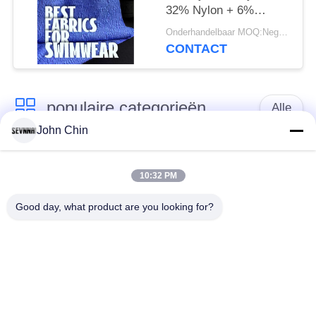
32% Nylon + 6%
Spandex Gerecyclede
Onderhandelbaar MOQ:Negotiable
Zwemkledingstof RT-
CONTACT
4646
populaire categorieën
Alle
John Chin
Gerecycleerde
Gerecycleerde Nylon
Swimwear-Stof
Stof
10:32 PM
Good day, what product are you looking for?
gerecycled polyester
Gerecycleerde Lycra-
weefsel
Stof
eco
Reprevestof
vriendschappelijke
swimwear stof