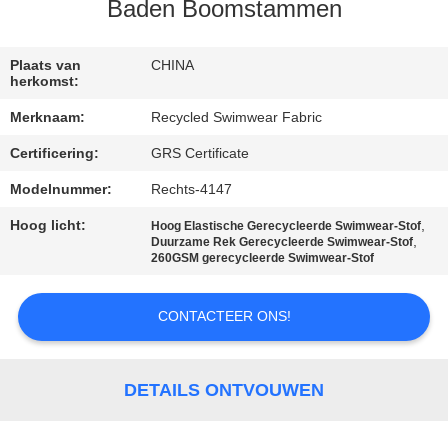
Baden Boomstammen
KWALITEITSCONTROLE
Plaats van
CHINA
herkomst:
CONTACTEER
Merknaam:
Recycled Swimwear Fabric
ONS
Certificering:
GRS Certificate
NIEUWS
Modelnummer:
Rechts-4147
Hoog licht:
,
Hoog Elastische Gerecycleerde Swimwear-Stof
,
Duurzame Rek Gerecycleerde Swimwear-Stof
GEVALLEN
260GSM gerecycleerde Swimwear-Stof
SITEMAP
CONTACTEER ONS!
PRIVACY
DETAILS ONTVOUWEN
POLICY