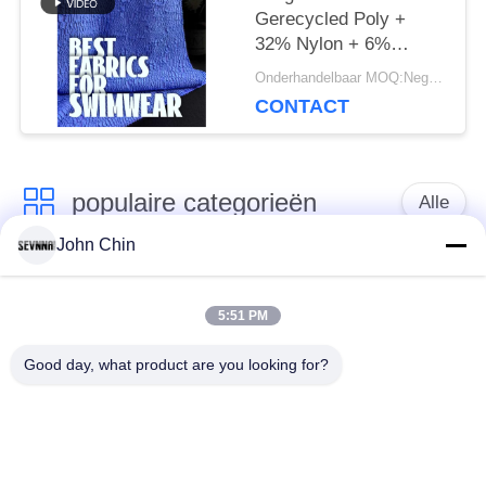
Gerecycled Poly +
32% Nylon + 6%
Spandex Gerecyclede
Onderhandelbaar MOQ:Negotiable
Zwemkledingstof RT-
CONTACT
4646
populaire categorieën
Alle
John Chin
Gerecycleerde
Gerecycleerde Nylon
Swimwear-Stof
Stof
5:51 PM
Good day, what product are you looking for?
gerecycled polyester
Gerecycleerde Lycra-
weefsel
Stof
eco