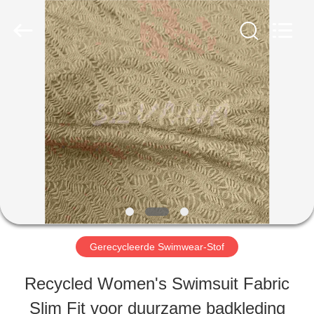
-
2026
SEVNNA
TEXTILE.
All
Rights
HUIS
Reserved.
PRODUCTEN
VR-
SHOW
Gerecycleerde Swimwear-Stof
ONGEVEER
Recycled Women's Swimsuit Fabric
ONS
Slim Fit voor duurzame badkleding