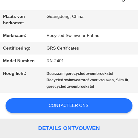
FABRIEKSREIS
Plaats van
Guangdong, China
herkomst:
KWALITEITSCONTROLE
Merknaam:
Recycled Swimwear Fabric
Certificering:
GRS Certificates
CONTACTEER
Model Number:
RN-2401
ONS
Hoog licht:
,
Duurzaam gerecycled zwembroekstof
,
,
Recycled swimwearstof voor vrouwen
Slim fit
gerecycled zwembroekstof
NIEUWS
CONTACTEER ONS!
GEVALLEN
DETAILS ONTVOUWEN
SITEMAP