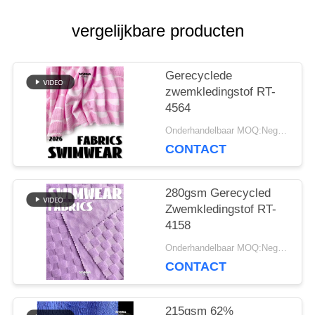
vergelijkbare producten
PRIVACY
Gerecyclede
POLICY
zwemkledingstof RT-
4564
Onderhandelbaar MOQ:Negotiable
CONTACT
280gsm Gerecycled
Zwemkledingstof RT-
4158
Onderhandelbaar MOQ:Negotiable
CONTACT
215gsm 62%