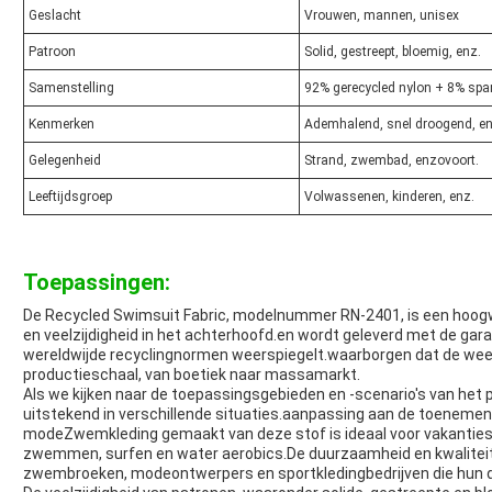
Geslacht
Vrouwen, mannen, unisex
Patroon
Solid, gestreept, bloemig, enz.
Samenstelling
92% gerecycled nylon + 8% sp
Kenmerken
Ademhalend, snel droogend, en
Gelegenheid
Strand, zwembad, enzovoort.
Leeftijdsgroep
Volwassenen, kinderen, enz.
Toepassingen:
De Recycled Swimsuit Fabric, modelnummer RN-2401, is een hoogw
en veelzijdigheid in het achterhoofd.en wordt geleverd met de gara
wereldwijde recyclingnormen weerspiegelt.waarborgen dat de we
productieschaal, van boetiek naar massamarkt.
Als we kijken naar de toepassingsgebieden en -scenario's van het 
uitstekend in verschillende situaties.aanpassing aan de toene
modeZwemkleding gemaakt van deze stof is ideaal voor vakantie
zwemmen, surfen en water aerobics.De duurzaamheid en kwaliteit
zwembroeken, modeontwerpers en sportkledingbedrijven die hun du