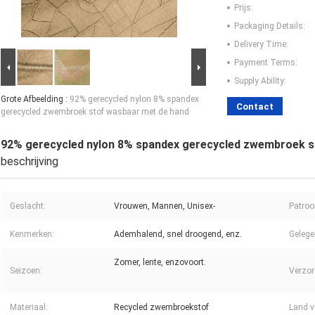
Prijs:
Packaging Details:
Delivery Time:
Payment Terms:
Supply Ability:
Grote Afbeelding :
92% gerecycled nylon 8% spandex
Contact
gerecycled zwembroek stof wasbaar met de hand
92% gerecycled nylon 8% spandex gerecycled zwembroek s
beschrijving
Geslacht:
Vrouwen, Mannen, Unisex-
Patroo
Kenmerken:
Ademhalend, snel droogend, enz.
Gelege
Zomer, lente, enzovoort.
Seizoen:
Verzor
Materiaal:
Recycled zwembroekstof
Land v