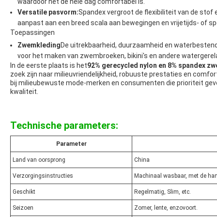
waardoor het de hele dag comfortabel is.
Versatile pasvorm:
Spandex vergroot de flexibiliteit van de sto
aanpast aan een breed scala aan bewegingen en vrijetijds- of spo
Toepassingen
Zwemkleding
De uitrekbaarheid, duurzaamheid en waterbestend
voor het maken van zwembroeken, bikini's en andere watergerel
In de eerste plaats is het
92% gerecycled nylon en 8% spandex z
zoek zijn naar milieuvriendelijkheid, robuuste prestaties en comfo
bij milieubewuste mode-merken en consumenten die prioriteit ge
kwaliteit.
Technische parameters:
Parameter
Land van oorsprong
China
Verzorgingsinstructies
Machinaal wasbaar, met de han
Geschikt
Regelmatig, Slim, etc.
Seizoen
Zomer, lente, enzovoort.