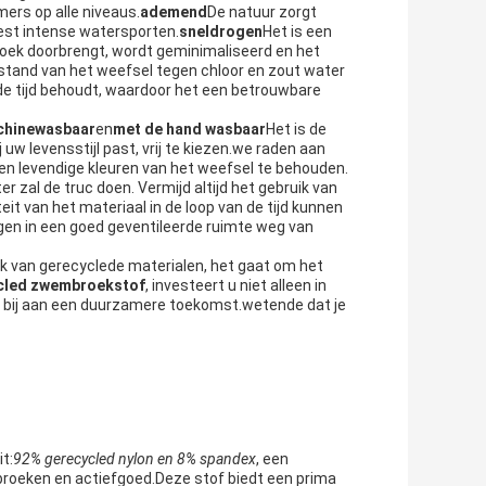
ers op alle niveaus.
ademend
De natuur zorgt
eest intense watersporten.
sneldrogen
Het is een
roek doorbrengt, wordt geminimaliseerd en het
and van het weefsel tegen chloor en zout water
an de tijd behoudt, waardoor het een betrouwbare
hinewasbaar
en
met de hand wasbaar
Het is de
 uw levensstijl past, vrij te kiezen.we raden aan
en levendige kleuren van het weefsel te behouden.
zal de truc doen. Vermijd altijd het gebruik van
t van het materiaal in de loop van de tijd kunnen
en in een goed geventileerde ruimte weg van
ik van gerecyclede materialen, het gaat om het
cled zwembroekstof
, investeert u niet alleen in
ok bij aan een duurzamere toekomst.wetende dat je
t:
92% gerecycled nylon en 8% spandex
, een
roeken en actiefgoed.Deze stof biedt een prima