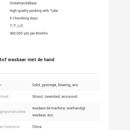
Onderhandelbaar
High quality packing with Tube
9-15working days
T/T, L/C
400,000 yds per Months
tof wasbaar met de hand
n:
Solid, gestreept, bloemig, enz.
nheid:
Strand, zwembad, enzovoort.
wasbare de machine, overhandigt
gingsinstructies:
wasbaar, enz.
an herkomst:
China