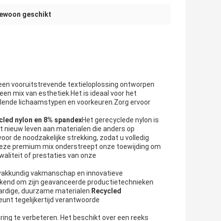
ewoon geschikt
 een vooruitstrevende textieloplossing ontworpen
en mix van esthetiek.Het is ideaal voor het
llende lichaamstypen en voorkeuren.Zorg ervoor
cled nylon en 8% spandex
Het gerecyclede nylon is
t nieuw leven aan materialen die anders op
r de noodzakelijke strekking, zodat u volledig
.Deze premium mix onderstreept onze toewijding om
aliteit of prestaties van onze
n vakkundig vakmanschap en innovatieve
 bekend om zijn geavanceerde productietechnieken
aardige, duurzame materialen.
Recycled
unt tegelijkertijd verantwoorde
ng te verbeteren. Het beschikt over een reeks