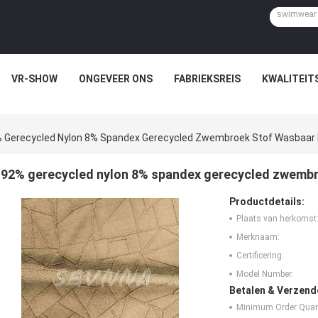
VR-SHOW
ONGEVEER ONS
FABRIEKSREIS
KWALITEIT
 Gerecycled Nylon 8% Spandex Gerecycled Zwembroek Stof Wasbaar
92% gerecycled nylon 8% spandex gerecycled zwembr
Productdetails:
Plaats van herkomst
Merknaam:
Certificering:
Model Number:
Betalen & Verzen
Minimum Order Quant