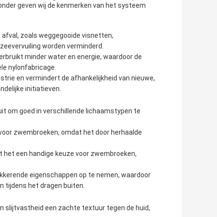
eronder geven wij de kenmerken van het systeem
t afval, zoals weggegooide visnetten,
 zeevervuiling worden verminderd.
erbruikt minder water en energie, waardoor de
ele nylonfabricage.
strie en vermindert de afhankelijkheid van nieuwe,
elijke initiatieven.
uit om goed in verschillende lichaamstypen te
g voor zwembroeken, omdat het door herhaalde
kt het een handige keuze voor zwembroeken,
okkerende eigenschappen op te nemen, waardoor
 tijdens het dragen buiten.
 slijtvastheid een zachte textuur tegen de huid,