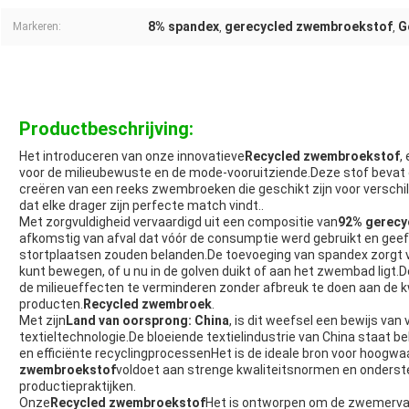
8% spandex
gerecycled zwembroekstof
G
Markeren:
,
,
Productbeschrijving:
Het introduceren van onze innovatieve
Recycled zwembroekstof
,
voor de milieubewuste en de mode-vooruitziende.Deze stof bevat e
creëren van een reeks zwembroeken die geschikt zijn voor verschi
dat elke drager zijn perfecte match vindt..
Met zorgvuldigheid vervaardigd uit een compositie van
92% gerecy
afkomstig van afval dat vóór de consumptie werd gebruikt en geef
stortplaatsen zouden belanden.De toevoeging van spandex zorgt voo
kunt bewegen, of u nu in de golven duikt of aan het zwembad ligt
de milieueffecten te verminderen zonder afbreuk te doen aan de kw
producten.
Recycled zwembroek
.
Met zijn
Land van oorsprong: China
, is dit weefsel een bewijs va
textieltechnologie.De bloeiende textielindustrie van China staat
en efficiënte recyclingprocessenHet is de ideale bron voor hoogw
zwembroekstof
voldoet aan strenge kwaliteitsnormen en onderste
productiepraktijken.
Onze
Recycled zwembroekstof
Het is ontworpen om de zwemervari