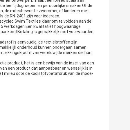
 bloemenontwerpen, maakt een breed scala aan
lende leeftijdsgroepen en persoonlijke smaken.Of de
on, de milieubewuste zwemmer, of kinderen met
ls de RN-2401 zijn voor iedereen.
ecycled Swim Textiles klaar om te voldoen aan de
9-15 werkdagen.Een kwalitatief hoogwaardige
at aankomtBetaling is gemakkelijk met voorwaarden
stof is eenvoudig, de textielstoffen zijn
makkelijk onderhoud kunnen ondergaan.samen
aantrekkingskracht van wereldwijde merken die hun
tielproduct; het is een bewijs van de inzet van een
 van een product dat aanpasbaar en wenselijk is in
et milieu door de koolstofvoetafdruk van de mode-