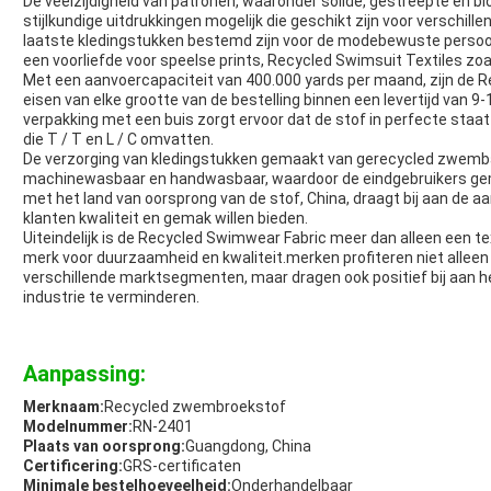
De veelzijdigheid van patronen, waaronder solide, gestreepte en
stijlkundige uitdrukkingen mogelijk die geschikt zijn voor verschil
laatste kledingstukken bestemd zijn voor de modebewuste perso
een voorliefde voor speelse prints, Recycled Swimsuit Textiles zoa
Met een aanvoercapaciteit van 400.000 yards per maand, zijn de R
eisen van elke grootte van de bestelling binnen een levertijd van 
verpakking met een buis zorgt ervoor dat de stof in perfecte sta
die T / T en L / C omvatten.
De verzorging van kledingstukken gemaakt van gerecycled zwembad
machinewasbaar en handwasbaar, waardoor de eindgebruikers ge
met het land van oorsprong van de stof, China, draagt bij aan de 
klanten kwaliteit en gemak willen bieden.
Uiteindelijk is de Recycled Swimwear Fabric meer dan alleen een tex
merk voor duurzaamheid en kwaliteit.merken profiteren niet alleen
verschillende marktsegmenten, maar dragen ook positief bij aan h
industrie te verminderen.
Aanpassing:
Merknaam:
Recycled zwembroekstof
Modelnummer:
RN-2401
Plaats van oorsprong:
Guangdong, China
Certificering:
GRS-certificaten
Minimale bestelhoeveelheid:
Onderhandelbaar