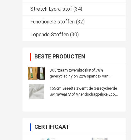
Stretch Lycra-stof
(34)
Functionele stoffen
(32)
Lopende Stoffen
(30)
BESTE PRODUCTEN
Duurzaam zwembroekstof 78%
gerecycled nylon 22% spandex van
gerecycled materiaal
155cm Breedte zwemt de Gerecycleerde
Swimwear Stof Vriendschappelijke Eco
Towelling-Bikinistijl
CERTIFICAAT