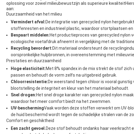
oplossing voor zowel milieubewustzijn als superieure kwaliteitHi
aan:
Duurzaamheid van het milieu
Vermindert afval:
De integratie van gerecycled nylon hergebruik
stoffenresten en industrieel plastic, waardoor stortplaatsen en
Bespaart middelen:
Het productieproces van gerecycled nylon v
ecologische voetafdruk afneemt in vergelijking met de tradition
Recycling bevordert:
Dit materiaal ondersteunt de recyclingindu
oorspronkelijke hulpbronnen, in overeenstemming met milieuvriend
Prestaties en duurzaamheid
Hoge elasticiteit:
Met 8% spandex in de mix strekt de stof zich 
passen en behoudt de vorm zelfs na uitgebreid gebruik.
Chloorresistentie:
De weerstand tegen chloor is vooral gunsti
blootstelling de integriteit en kleur van het materiaal behoudt.
Snel drogen:
Het snel droge karakter van gerecycled nylon maa
waardoor het meer comfort biedt na het zwemmen.
UV-bescherming
Vaak worden deze stoffen verwerkt om UV-bl
de huid beschermd wordt tegen de schadelijke stralen van de zon
Comfort en geschiktheid
Een zacht gevoel.
Deze stof behoudt ondanks haar veerkracht en