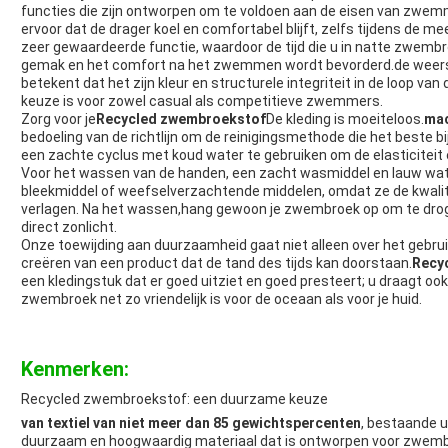
functies die zijn ontworpen om te voldoen aan de eisen van zwemm
ervoor dat de drager koel en comfortabel blijft, zelfs tijdens de m
zeer gewaardeerde functie, waardoor de tijd die u in natte zwemb
gemak en het comfort na het zwemmen wordt bevorderd.de weerst
betekent dat het zijn kleur en structurele integriteit in de loop v
keuze is voor zowel casual als competitieve zwemmers.
Zorg voor je
Recycled zwembroekstof
De kleding is moeiteloos.
mac
bedoeling van de richtlijn om de reinigingsmethode die het beste bij
een zachte cyclus met koud water te gebruiken om de elasticiteit 
Voor het wassen van de handen, een zacht wasmiddel en lauw water 
bleekmiddel of weefselverzachtende middelen, omdat ze de kwalitei
verlagen. Na het wassen,hang gewoon je zwembroek op om te drog
direct zonlicht.
Onze toewijding aan duurzaamheid gaat niet alleen over het gebru
creëren van een product dat de tand des tijds kan doorstaan.
Recy
een kledingstuk dat er goed uitziet en goed presteert; u draagt o
zwembroek net zo vriendelijk is voor de oceaan als voor je huid.
Kenmerken:
Recycled zwembroekstof: een duurzame keuze
van textiel van niet meer dan 85 gewichtspercenten
, bestaande ui
duurzaam en hoogwaardig materiaal dat is ontworpen voor zwemb