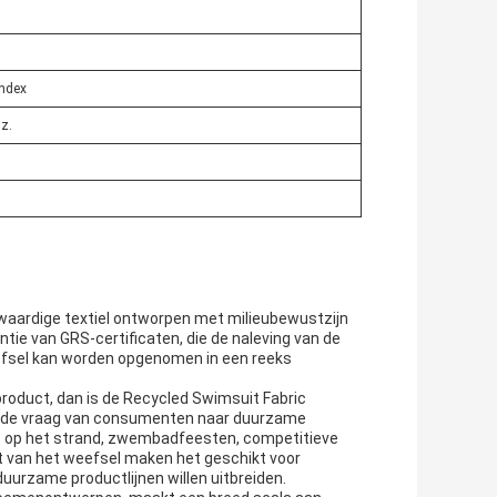
andex
z.
aardige textiel ontworpen met milieubewustzijn
ntie van GRS-certificaten, die de naleving van de
efsel kan worden opgenomen in een reeks
product, dan is de Recycled Swimsuit Fabric
mende vraag van consumenten naar duurzame
s op het strand, zwembadfeesten, competitieve
 van het weefsel maken het geschikt voor
urzame productlijnen willen uitbreiden.