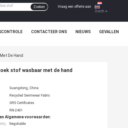
Vraag een offerte aan
Zoeken
|
Dutch
SCONTROLE
CONTACTEER ONS
NIEUWS
GEVALLEN
 Met De Hand
oek stof wasbaar met de hand
:
Guangdong, China
Recycled Swimwear Fabric
GRS Certificates
RN-2401
den Algemene voorwaarden:
ity:
Negotiable