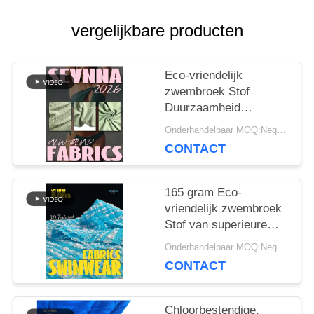
vergelijkbare producten
PRIVACY
Eco-vriendelijk
POLICY
zwembroek Stof
Duurzaamheid
Chloorbestendige
Onderhandelbaar MOQ:Negotiable
CONTACT
165 gram Eco-
vriendelijk zwembroek
Stof van superieure
kwaliteit Luxe Stof
Onderhandelbaar MOQ:Negotiable
Aanpasbaar
CONTACT
Chloorbestendige,