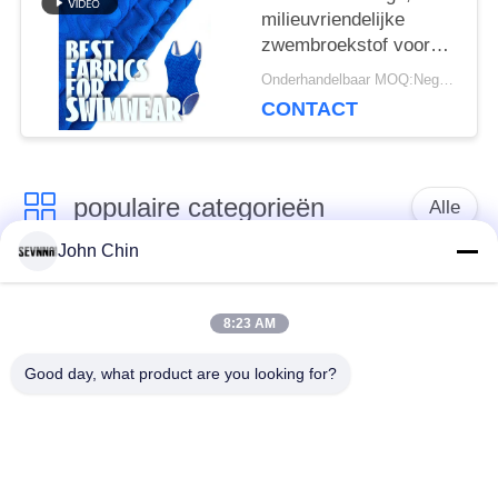
milieuvriendelijke
zwembroekstof voor
zwembroekbedrijven
Onderhandelbaar MOQ:Negotiable
CONTACT
populaire categorieën
Alle
John Chin
Gerecycleerde
Gerecycleerde Nylon
Swimwear-Stof
Stof
8:23 AM
Good day, what product are you looking for?
gerecycled polyester
Gerecycleerde Lycra-
weefsel
Stof
eco