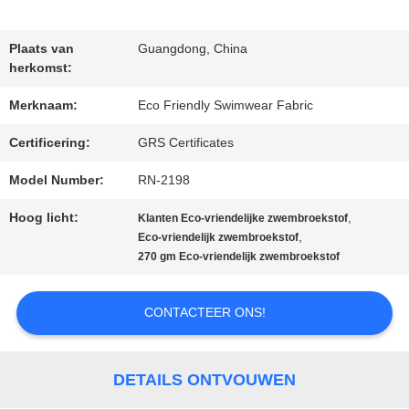
FABRIEKSREIS
Plaats van
Guangdong, China
herkomst:
KWALITEITSCONTROLE
Merknaam:
Eco Friendly Swimwear Fabric
Certificering:
GRS Certificates
CONTACTEER
Model Number:
RN-2198
ONS
Hoog licht:
,
Klanten Eco-vriendelijke zwembroekstof
,
Eco-vriendelijk zwembroekstof
270 gm Eco-vriendelijk zwembroekstof
NIEUWS
CONTACTEER ONS!
GEVALLEN
DETAILS ONTVOUWEN
SITEMAP