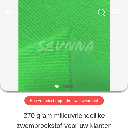
-
2026
SEVNNA
TEXTILE.
All
Rights
HUIS
Reserved.
PRODUCTEN
VR-
SHOW
Eco vriendschappelijke swimwear stof
ONGEVEER
270 gram milieuvriendelijke
ONS
zwembroekstof voor uw klanten