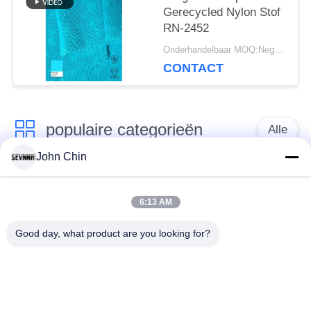
Gerecycled Nylon Stof
RN-2452
Onderhandelbaar MOQ:Negotiable
CONTACT
populaire categorieën
Alle
John Chin
Gerecycleerde
Gerecycleerde Nylon
Swimwear-Stof
Stof
6:13 AM
Good day, what product are you looking for?
gerecycled polyester
Gerecycleerde Lycra-
weefsel
Stof
eco