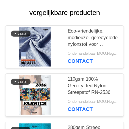
vergelijkbare producten
PRIVACY
Eco-vriendelijke,
POLICY
modieuze, gerecyclede
nylonstof voor
duurzame kleding
Onderhandelbaar MOQ:Negotiable
CONTACT
110gsm 100%
Gerecycled Nylon
Streepstof RN-2536
Onderhandelbaar MOQ:Negotiable
CONTACT
280gsm Streep