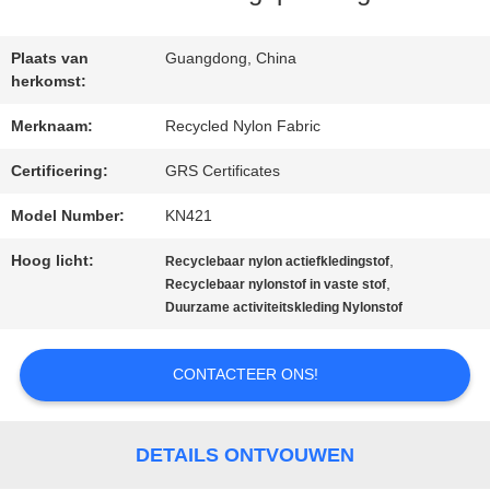
FABRIEKSREIS
Plaats van
Guangdong, China
herkomst:
KWALITEITSCONTROLE
Merknaam:
Recycled Nylon Fabric
Certificering:
GRS Certificates
CONTACTEER
Model Number:
KN421
ONS
Hoog licht:
,
Recyclebaar nylon actiefkledingstof
,
Recyclebaar nylonstof in vaste stof
Duurzame activiteitskleding Nylonstof
NIEUWS
CONTACTEER ONS!
GEVALLEN
DETAILS ONTVOUWEN
SITEMAP