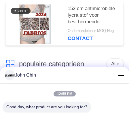
152 cm antimicrobiële
lycra stof voor
beschermende
onderkleding
Onderhandelbaar MOQ:Negotiable
CONTACT
populaire categorieën
Alle
John Chin
Gerecycleerde
Gerecycleerde Nylon
Swimwear-Stof
Stof
12:55 PM
Good day, what product are you looking for?
gerecycled polyester
Gerecycleerde Lycra-
weefsel
Stof