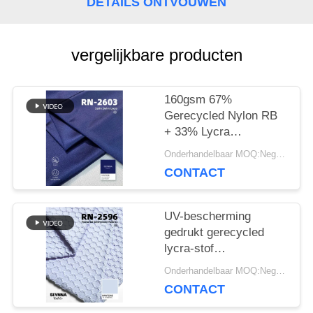
DETAILS ONTVOUWEN
PRIVACY
vergelijkbare producten
POLICY
160gsm 67%
Gerecycled Nylon RB
+ 33% Lycra
Gerecycled Lycra Stof
Onderhandelbaar MOQ:Negotiable
RN-2603
CONTACT
UV-bescherming
gedrukt gerecycled
lycra-stof
milieuvriendelijk
Onderhandelbaar MOQ:Negotiable
CONTACT