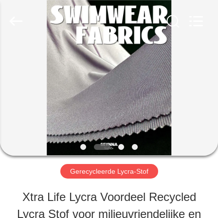
-
2026
SEVNNA
TEXTILE.
All
Rights
HUIS
Reserved.
PRODUCTEN
VR-
SHOW
Gerecycleerde Lycra-Stof
ONGEVEER
Xtra Life Lycra Voordeel Recycled
ONS
Lycra Stof voor milieuvriendelijke en