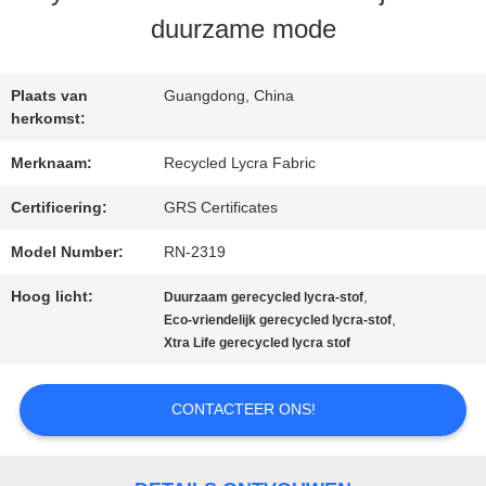
duurzame mode
FABRIEKSREIS
Plaats van
Guangdong, China
KWALITEITSCONTROLE
herkomst:
Merknaam:
Recycled Lycra Fabric
CONTACTEER
Certificering:
GRS Certificates
ONS
Model Number:
RN-2319
Hoog licht:
,
Duurzaam gerecycled lycra-stof
NIEUWS
,
Eco-vriendelijk gerecycled lycra-stof
Xtra Life gerecycled lycra stof
GEVALLEN
CONTACTEER ONS!
SITEMAP