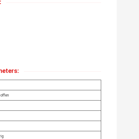
:
meters:
toffen
rig