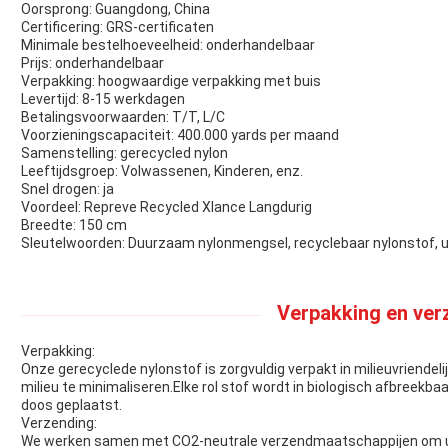
Oorsprong: Guangdong, China
Certificering: GRS-certificaten
Minimale bestelhoeveelheid: onderhandelbaar
Prijs: onderhandelbaar
Verpakking: hoogwaardige verpakking met buis
Levertijd: 8-15 werkdagen
Betalingsvoorwaarden: T/T, L/C
Voorzieningscapaciteit: 400.000 yards per maand
Samenstelling: gerecycled nylon
Leeftijdsgroep: Volwassenen, Kinderen, enz.
Snel drogen: ja
Voordeel: Repreve Recycled Xlance Langdurig
Breedte: 150 cm
Sleutelwoorden: Duurzaam nylonmengsel, recyclebaar nylonstof, 
Verpakking en ver
Verpakking:
Onze gerecyclede nylonstof is zorgvuldig verpakt in milieuvriendel
milieu te minimaliseren.Elke rol stof wordt in biologisch afbreekba
doos geplaatst.
Verzending:
We werken samen met CO2-neutrale verzendmaatschappijen om uw 