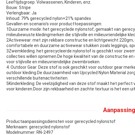
Leeftijdsgroep: Volwassenen, Kinderen, enz.
Bouw: Stripe
Verlengbaar: Ja
Inhoud: 79% gerecycled nylon+21% spandex
Gevallen en scenario's voor producttoepassingen:
1Duurzame mode: het gerecyclede nylonstof, gemaakt van gerecycl
milieubewuste kledingmerken die stijlvolle en milieuvriendelijke k
2Activewear: met zijn rekbare constructie en lichtgewicht 220gm, 
comfortabele en duurzame activewear stukken zoals leggings, spo
3Zwemkleding: het gerecycleerde nylonstof is geschikt voor zwe
collecties willen opnemen.De hoge kwaliteit van de constructie en
voor stijlvolle en milieuvriendelijke zwembroeken.
4. Outdoor Gear: Deze stof is ook geschikt voor outdoor gear mer
outdoor kleding.De duurzaamheid van Upcycled Nylon Material zorgt
verschillende buitenactiviteiten.
5Kinderkleding: De veelzijdigheid van deze stof maakt het perfect 
voor kinderen.Door zijn rekbaarheid en zachte textuur is het een u
Aanpassing
Productaanpassingsdiensten voor gerecycled nylonstof:
Merknaam: gerecycled nylonstof
Modelnummer: RN-2497