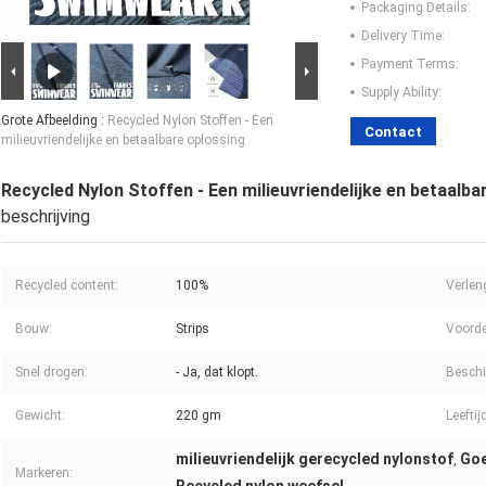
Packaging Details:
Delivery Time:
Payment Terms:
Supply Ability:
Grote Afbeelding :
Recycled Nylon Stoffen - Een
Contact
milieuvriendelijke en betaalbare oplossing
Recycled Nylon Stoffen - Een milieuvriendelijke en betaalba
beschrijving
Recycled content:
100%
Verlen
Bouw:
Strips
Voorde
Snel drogen:
- Ja, dat klopt.
Beschi
Gewicht:
220 gm
Leeftij
milieuvriendelijk gerecycled nylonstof
Goe
,
Markeren: