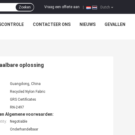
Vraag een offerte aan
Zoeken
|
Dutch
SCONTROLE
CONTACTEER ONS
NIEUWS
GEVALLEN
taalbare oplossing
:
Guangdong, China
Recycled Nylon Fabric
GRS Certificates
RN-2497
den Algemene voorwaarden:
ity:
Negotiable
Onderhandelbaar