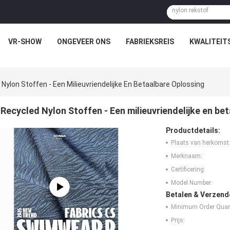
VR-SHOW
ONGEVEER ONS
FABRIEKSREIS
KWALITEIT
Nylon Stoffen - Een Milieuvriendelijke En Betaalbare Oplossing
Recycled Nylon Stoffen - Een milieuvriendelijke en be
Productdetails:
Plaats van herkomst
Merknaam:
Certificering:
Model Number:
Betalen & Verzen
Minimum Order Quant
Prijs: