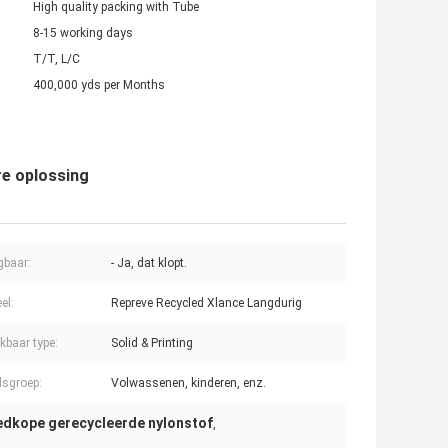
High quality packing with Tube
8-15 working days
T/T, L/C
400,000 yds per Months
re oplossing
gbaar:
- Ja, dat klopt.
el:
Repreve Recycled Xlance Langdurig
kbaar type:
Solid & Printing
dsgroep:
Volwassenen, kinderen, enz.
dkope gerecycleerde nylonstof
,