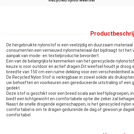
Recycled nylon weefsel
Productbeschrij
De hergebruikte nylonstof is een veelzijdig en duurzaam materiaal
consumenten.een vernieuwd nylonmateriaal dat bijdraagt tot het ve
aanpak van mode- en textielproductie bevordert.
Een van de belangrijkste kenmerken van het gerecyclede nylonstof 
keuze is voor outdoor en actief dragen.Dit weefsel houdt je droo
breedte van 150 cm een ruime dekking voor een verscheidenheid aa
De Recycled Nylon Stof is verkrijgbaar in zowel solide als drukopties
uw behoeften en voorkeuren.een gereduceerde uitstraling of een g
gedekt.
Deze stof is geschikt voor een breed scala aan leeftijdsgroepen, 
biedt een lichtgewicht en comfortabele optie die zeker zal behage
Naast de snelle drogende eigenschappen, is het gerecycled nylon w
comfortabel is om te dragen gedurende de dag.of gewoon je dagelij
comfortabel.