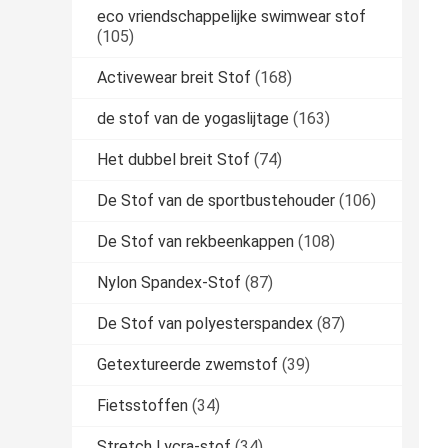
eco vriendschappelijke swimwear stof
(105)
Activewear breit Stof
(168)
de stof van de yogaslijtage
(163)
Het dubbel breit Stof
(74)
De Stof van de sportbustehouder
(106)
De Stof van rekbeenkappen
(108)
Nylon Spandex-Stof
(87)
De Stof van polyesterspandex
(87)
Getextureerde zwemstof
(39)
Fietsstoffen
(34)
Stretch Lycra-stof
(34)