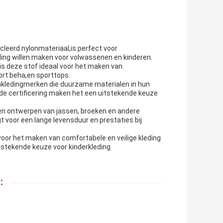
eerd nylonmateriaal,is perfect voor
leding willen maken voor volwassenen en kinderen.
is deze stof ideaal voor het maken van
rt beha,en sporttops.
mkledingmerken die duurzame materialen in hun
 de certificering maken het een uitstekende keuze
ken ontwerpen van jassen, broeken en andere
 voor een lange levensduur en prestaties bij
voor het maken van comfortabele en veilige kleding
itstekende keuze voor kinderkleding.
: