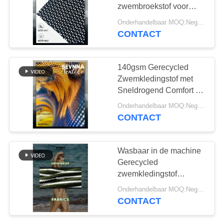
zwembroekstof voor
duurzaam
Onderhandelbaar MOQ:Negotiable
zwembroektextiel
CONTACT
64
Reprevestof
140gsm Gerecycled
Zwemkledingstof met
Sneldrogend Comfort en
Uitstekende Stretch voor
Onderhandelbaar MOQ:Negotiable
Duurzame Zwemkleding
CONTACT
105
Wasbaar in de machine
eco
Gerecycled
zwemkledingstof
vriendschappelijke
Breedte 120cm Eco-
Onderhandelbaar MOQ:Negotiable
vriendelijk Zachte textiel
swimwear stof
CONTACT
Perfect voor
zwemkleding en