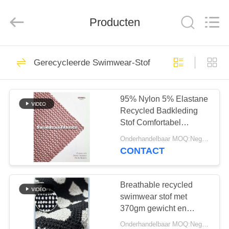
2026
SEVNNA
TEXTILE.
Producten
All
Rights
Reserved.
HUIS
313
Gerecycleerde Swimwear-Stof
Gerecycleerde
PRODUCTEN
Swimwear-Stof
95% Nylon 5% Elastane
Recycled Badkleding
VR-
Stof Comfortabel
SHOW
Duurzaam Materiaal
Onderhandelbaar MOQ:Negotiable
Perfecte keuze voor de
CONTACT
badkledingindustrie
150
ONGEVEER
Gerecycleerde
ONS
Breathable recycled
swimwear stof met
Nylon Stof
370gm gewicht en
FABRIEKSREIS
135cm breedte voor
Onderhandelbaar MOQ:Negotiable