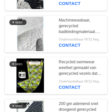
duurzame zwembroek
CONTACT
KWALITEITSCONTROLE
Machinewasbaar,
117
CONTACTEER
gerecycled
gerecycled
ONS
badkledingmateriaal.
Duurzaam materiaal dat
polyester weefsel
Onderhandelbaar MOQ:Negotiable
comfort en
CONTACT
NIEUWS
duurzaamheid biedt voor
badkledingtoepassingen
Recycled swimwear
GEVALLEN
weefsel gemaakt van
gerecycled vezels dat
72
SITEMAP
UV-bescherming biedt
Onderhandelbaar MOQ:Negotiable
Gerecycleerde
en bestand is tegen
CONTACT
vervaging voor
Lycra-Stof
PRIVACY
zwembroeken
POLICY
200 gm ademend snel
droogend gerecycled