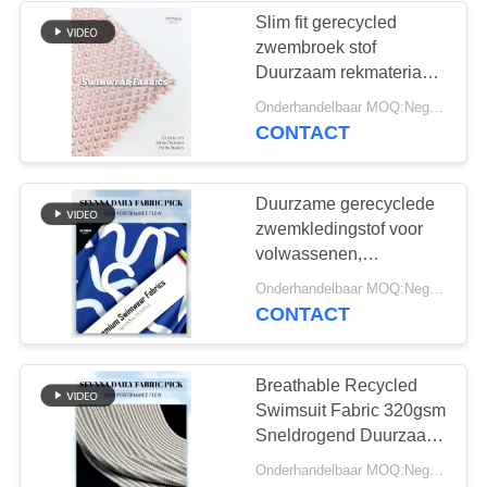
zomerkleding
Slim fit gerecycled
zwembroek stof
170
Duurzaam rekmateriaal
Activewear breit
Perfect voor duurzame
Onderhandelbaar MOQ:Negotiable
zwembroek en activiteit
CONTACT
Stof
toepassingen
Duurzame gerecyclede
zwemkledingstof voor
volwassenen,
milieuvriendelijk
164
Onderhandelbaar MOQ:Negotiable
materiaal, geschikt voor
CONTACT
de stof van de
de productie van
zwemkleding en
yogaslijtage
sportkleding
Breathable Recycled
Swimsuit Fabric 320gsm
Sneldrogend Duurzaam
Stof voor de productie
Onderhandelbaar MOQ:Negotiable
van zwembroeken