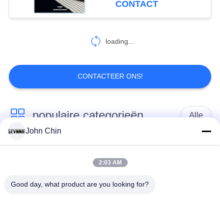
CONTACT
74
loading...
Het dubbel breit Stof
CONTACTEER ONS!
populaire categorieën
Alle
106
John Chin
De Stof van de
Gerecycleerde
Gerecycleerde Nylon
sportbustehouder
Swimwear-Stof
Stof
2:03 AM
Good day, what product are you looking for?
gerecycled polyester
Gerecycleerde Lycra-
weefsel
Stof